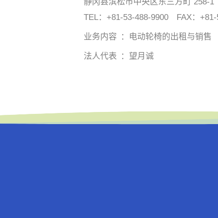
静冈县滨松市中央区东三方町 258-1
TEL：
+81-53-488-9900
FAX：+81-53
业务内容
电动轮椅的出租与销售
法人代表
望月诚