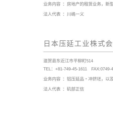
业务内容
房地产的租赁业务，新
法人代表
川嶋一义
日本压延工业株式
滋贺县东近江市平柳町514
TEL：
+81-749-45-1611
FAX:0749-4
业务内容
铝压延品・冲挤坯，以
法人代表
矶部正信