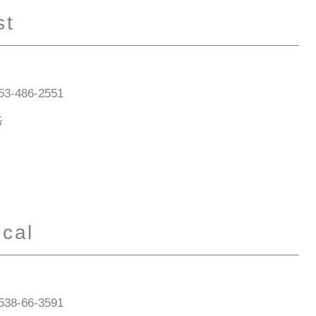
st
-486-2551
务
cal
8-66-3591